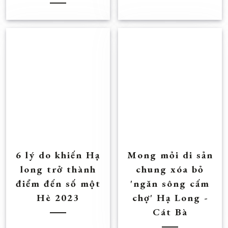
6 lý do khiến Hạ
Mong mỏi di sản
long trở thành
chung xóa bỏ
điểm đến số một
'ngăn sông cấm
Hè 2023
chợ' Hạ Long -
Cát Bà