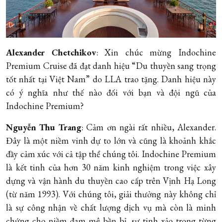
Alexander Chetchikov
: Xin chúc mừng Indochine
Premium Cruise đã đạt danh hiệu “Du thuyền sang trọng
tốt nhất tại Việt Nam” do LLA trao tặng. Danh hiệu này
có ý nghĩa như thế nào đối với bạn và đội ngũ của
Indochine Premium?
Nguyễn Thu Trang
: Cảm ơn ngài rất nhiều, Alexander.
Đây là một niềm vinh dự to lớn và cũng là khoảnh khắc
đầy cảm xúc với cả tập thể chúng tôi. Indochine Premium
là kết tinh của hơn 30 năm kinh nghiệm trong việc xây
dựng và vận hành du thuyền cao cấp trên Vịnh Hạ Long
(từ năm 1993). Với chúng tôi, giải thưởng này không chỉ
là sự công nhận về chất lượng dịch vụ mà còn là minh
chứng cho niềm đam mê bền bỉ, sự tinh xảo trong từng