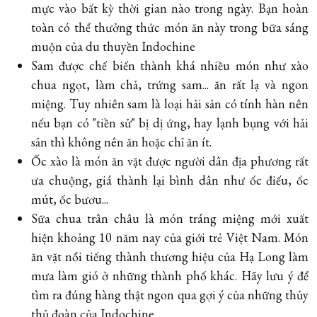
mực vào bất kỳ thời gian nào trong ngày. Bạn hoàn
toàn có thể thưởng thức món ăn này trong bữa sáng
muộn của du thuyền Indochine
Sam được chế biến thành khá nhiều món như xào
chua ngọt, làm chả, trứng sam... ăn rất lạ và ngon
miệng. Tuy nhiên sam là loại hải sản có tính hàn nên
nếu bạn có "tiền sử" bị dị ứng, hay lạnh bụng với hải
sản thì không nên ăn hoặc chỉ ăn ít.
Ốc xào là món ăn vặt được người dân địa phương rất
ưa chuộng, giá thành lại bình dân như ốc điếu, ốc
mút, ốc bươu...
Sữa chua trân châu là món tráng miệng mới xuất
hiện khoảng 10 năm nay của giới trẻ Việt Nam. Món
ăn vặt nổi tiếng thành thương hiệu của Hạ Long làm
mưa làm gió ở những thành phố khác. Hãy lưu ý để
tìm ra đúng hàng thật ngon qua gợi ý của những thủy
thủ đoàn của Indochine