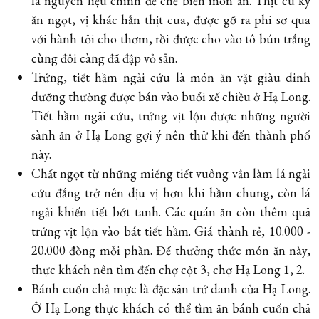
là nguyên liệu chính để chế biến món ăn. Thịt cù kỳ
ăn ngọt, vị khác hẳn thịt cua, được gỡ ra phi sơ qua
với hành tỏi cho thơm, rồi được cho vào tô bún trắng
cùng đôi càng đã đập vỏ sẵn.
Trứng, tiết hầm ngải cứu là món ăn vặt giàu dinh
dưỡng thường được bán vào buổi xế chiều ở Hạ Long.
Tiết hầm ngải cứu, trứng vịt lộn được những người
sành ăn ở Hạ Long gợi ý nên thử khi đến thành phố
này.
Chất ngọt từ những miếng tiết vuông vắn làm lá ngải
cứu đắng trở nên dịu vị hơn khi hầm chung, còn lá
ngải khiến tiết bớt tanh. Các quán ăn còn thêm quả
trứng vịt lộn vào bát tiết hầm. Giá thành rẻ, 10.000 -
20.000 đồng mỗi phần. Để thưởng thức món ăn này,
thực khách nên tìm đến chợ cột 3, chợ Hạ Long 1, 2.
Bánh cuốn chả mực là đặc sản trứ danh của Hạ Long.
Ở Hạ Long thực khách có thể tìm ăn bánh cuốn chả