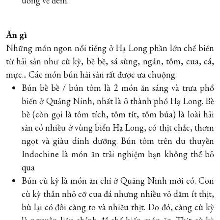
uống về đêm.
Ăn gì
Những món ngon nổi tiếng ở Hạ Long phần lớn chế biến
từ hải sản như cù kỳ, bề bề, sá sùng, ngán, tôm, cua, cá,
mực... Các món bún hải sản rất được ưa chuộng.
Bún bề bề / bún tôm là 2 món ăn sáng và trưa phổ
biến ở Quảng Ninh, nhất là ở thành phố Hạ Long. Bề
bề (còn gọi là tôm tích, tôm tít, tôm búa) là loài hải
sản có nhiều ở vùng biển Hạ Long, có thịt chắc, thơm
ngọt và giàu dinh dưỡng. Bún tôm trên du thuyền
Indochine là món ăn trải nghiệm bạn không thể bỏ
qua
Bún cù kỳ là món ăn chỉ ở Quảng Ninh mới có. Con
cù kỳ thân nhỏ cỡ cua đá nhưng nhiều vỏ dăm ít thịt,
bù lại có đôi càng to và nhiều thịt. Do đó, càng cù kỳ