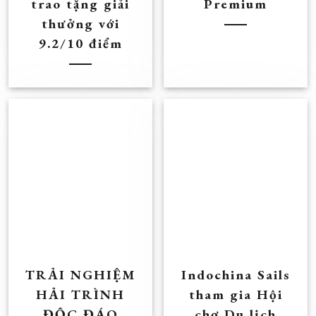
trao tặng giải
Premium
thưởng với
9.2/10 điểm
TRẢI NGHIỆM
Indochina Sails
HẢI TRÌNH
tham gia Hội
ĐỘC ĐÁO
chợ Du lịch